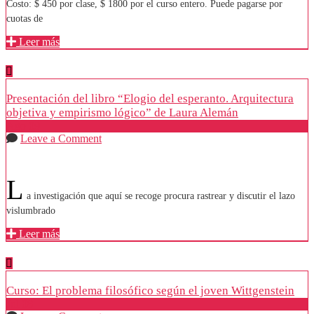
Costo: $ 450 por clase, $ 1800 por el curso entero. Puede pagarse por
cuotas de
Leer más
Presentación del libro “Elogio del esperanto. Arquitectura
objetiva y empirismo lógico” de Laura Alemán
Ago
09
Leave a Comment
L
a investigación que aquí se recoge procura rastrear y discutir el lazo
vislumbrado
Leer más
Curso: El problema filosófico según el joven Wittgenstein
Jul
08