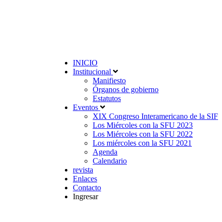
INICIO
Institucional
Manifiesto
Órganos de gobierno
Estatutos
Eventos
XIX Congreso Interamericano de la SIF
Los Miércoles con la SFU 2023
Los Miércoles con la SFU 2022
Los miércoles con la SFU 2021
Agenda
Calendario
revista
Enlaces
Contacto
Ingresar