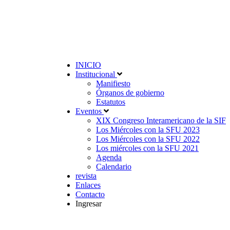
INICIO
Institucional
Manifiesto
Órganos de gobierno
Estatutos
Eventos
XIX Congreso Interamericano de la SIF
Los Miércoles con la SFU 2023
Los Miércoles con la SFU 2022
Los miércoles con la SFU 2021
Agenda
Calendario
revista
Enlaces
Contacto
Ingresar