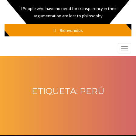
People who have no need for transparency in their
argumentation are lost to philosophy
Bienvenidos
ETIQUETA:
PERÚ