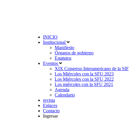
INICIO
Institucional
Manifiesto
Órganos de gobierno
Estatutos
Eventos
XIX Congreso Interamericano de la SIF
Los Miércoles con la SFU 2023
Los Miércoles con la SFU 2022
Los miércoles con la SFU 2021
Agenda
Calendario
revista
Enlaces
Contacto
Ingresar