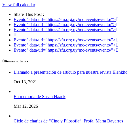
View full calendar
Share This Post :
Evento" data-url="https://sfu.org.uy/mc-events/evento/">
Evento" data-url="https://sfu.org.uy/mc-events/evento/">
Evento" data-url="https://sfu.org.uy/mc-events/evento/">
Evento" data-url="https://sfu.org.uy/mc-events/evento/">
Evento" data-url="https://sfu.org.uy/mc-events/evento/">
Evento" data-url="https://sfu.org.uy/mc-events/evento/">
Últimas noticias
Llamado a presentación de artículo para nuestra revista Elenkh
Oct 13, 2021
En memoria de Susan Haack
Mar 12, 2026
Ciclo de charlas de “Cine y Filosofía”, Profa. Marta Bayarres