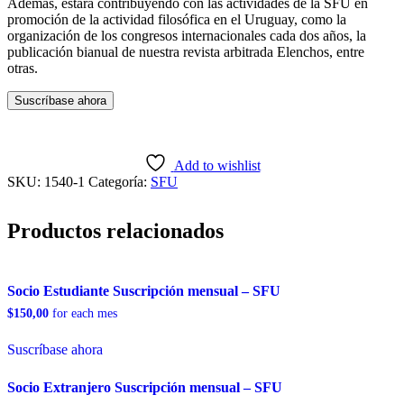
Además, estará contribuyendo con las actividades de la SFU en
promoción de la actividad filosófica en el Uruguay, como la
organización de los congresos internacionales cada dos años, la
publicación bianual de nuestra revista arbitrada Elenchos, entre
otras.
Socio
Suscríbase ahora
Egresado
Suscripción
mensual
-
Add to wishlist
SFU
SKU:
1540-1
Categoría:
SFU
cantidad
Productos relacionados
Socio Estudiante Suscripción mensual – SFU
$
150,00
for each
mes
Suscríbase ahora
Socio Extranjero Suscripción mensual – SFU