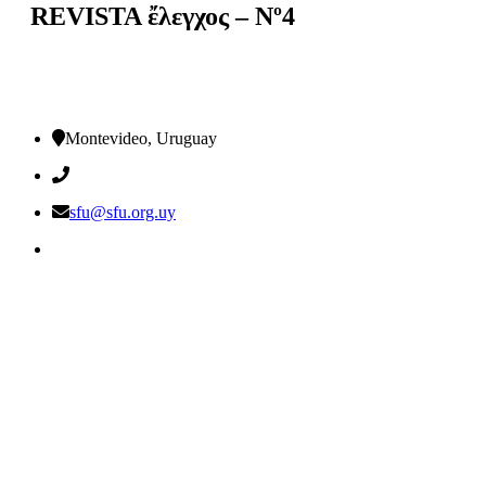
REVISTA ἔλεγχος – Nº4
Montevideo, Uruguay
sfu@sfu.org.uy