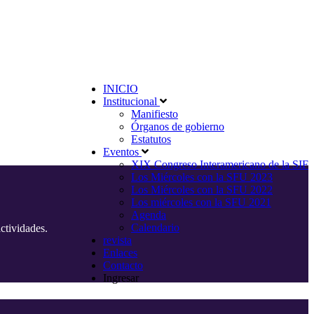
INICIO
Institucional
Manifiesto
Órganos de gobierno
Estatutos
Eventos
XIX Congreso Interamericano de la SIF
Los Miércoles con la SFU 2023
Los Miércoles con la SFU 2022
Los miércoles con la SFU 2021
Agenda
Calendario
ctividades.
revista
Enlaces
Contacto
Ingresar