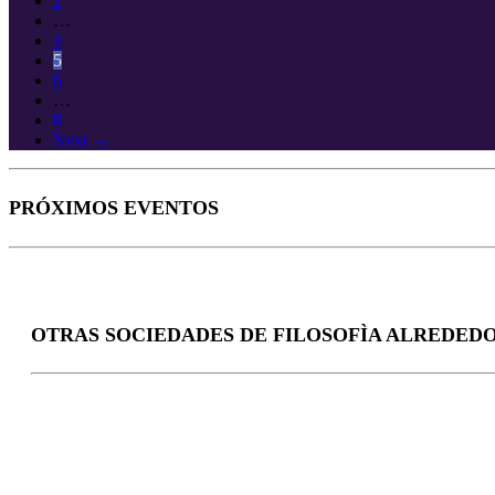
1
…
4
5
6
…
8
Next →
PRÓXIMOS EVENTOS
OTRAS SOCIEDADES DE FILOSOFÌA ALREDED