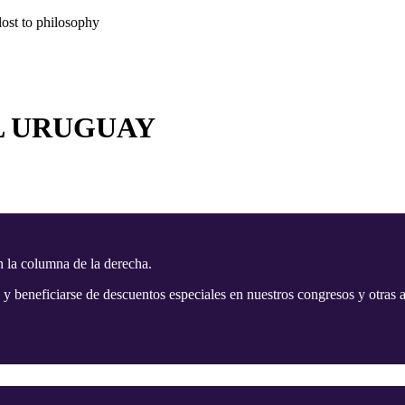
lost to philosophy
L URUGUAY
n la columna de la derecha.
 y beneficiarse de descuentos especiales en nuestros congresos y otras a