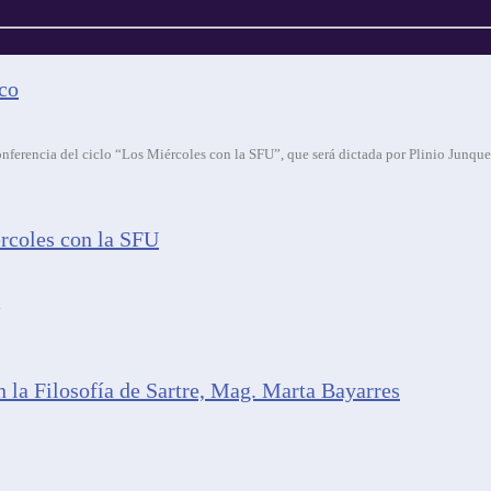
ico
onferencia del ciclo “Los Miércoles con la SFU”, que será dictada por Plinio Junque
ércoles con la SFU
.
 la Filosofía de Sartre, Mag. Marta Bayarres