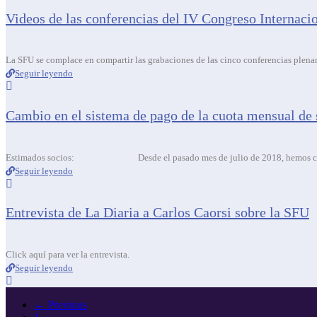
Videos de las conferencias del IV Congreso Internaci
La SFU se complace en compartir las grabaciones de las cinco conferencias plenari
Seguir leyendo
Cambio en el sistema de pago de la cuota mensual de 
Estimados socios: Desde el pasado mes de julio de 2018, hemos cerrad
Seguir leyendo
Entrevista de La Diaria a Carlos Caorsi sobre la SFU
Click aquí para ver la entrevista.
Seguir leyendo
← Previous