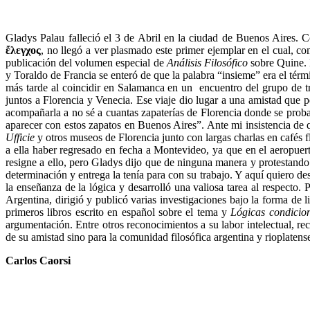
Gladys Palau falleció el 3 de Abril en la ciudad de Buenos Aires. 
ἔ
λεγχος
, no llegó a ver plasmado este primer ejemplar en el cual, c
publicación del volumen especial de
Análisis Filosófico
sobre Quine. 
y Toraldo de Francia se enteró de que la palabra “insieme” era el tér
más tarde al coincidir en Salamanca en un encuentro del grupo de 
juntos a Florencia y Venecia. Ese viaje dio lugar a una amistad que 
acompañarla a no sé a cuantas zapaterías de Florencia donde se prob
aparecer con estos zapatos en Buenos Aires”. Ante mi insistencia de 
Ufficie
y otros museos de Florencia junto con largas charlas en cafés 
a ella haber regresado en fecha a Montevideo, ya que en el aeropuer
resigne a ello, pero Gladys dijo que de ninguna manera y protestando
determinación y entrega la tenía para con su trabajo. Y aquí quiero d
la enseñanza de la lógica y desarrolló una valiosa tarea al respecto.
Argentina, dirigió y publicó varias investigaciones bajo la forma de li
primeros libros escrito en español sobre el tema y
Lógicas condicio
argumentación. Entre otros reconocimientos a su labor intelectual, r
de su amistad sino para la comunidad filosófica argentina y rioplatens
Carlos Caorsi