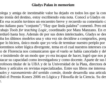
Gladys Palau
in memoriam
Colega y amiga de inestimable valor ha dejado en todos los que la c
omo ironía del destino, estoy escribiendo esta nota. Conocí a Gladys 
En esa ocasión tuvimos un encuentro breve y recuerdo su comentario cu
mino italiano para “conjunto”; “Hay que linda palabra” comentó. Pero m
trabajo
Tools for teaching Logic,
coordinado por Mara Manzano
.
En es
perduró hasta hoy. Además de por sus dotes intelectuales, Gladys se de
aba los últimos modelos una y otra vez sin decidirse a comprarlos, por
que lo hiciera, único modo que yo veía de terminar nuestro periplo por
florentinos sobre lógica divergente, tema en el cual nuestros intereses
to de Florencia nos comunicaron que el vuelo se había cancelado y de
 e insistiendo de un modo que yo era incapaz de hacer, logró que nos p
estacar su capacidad como investigadora y como docente. Aparte de sus li
 Profesora titular de la UBA y de la Universidad de la Plata, directora
bros y artículos en revistas especializadas. Entre sus libros me interes
nales y razonamiento del sentido común,
donde desarrolla una articul
ecibió el Premio Konex 2006 en Lógica y Filosofía de la Ciencia. Su des
e.