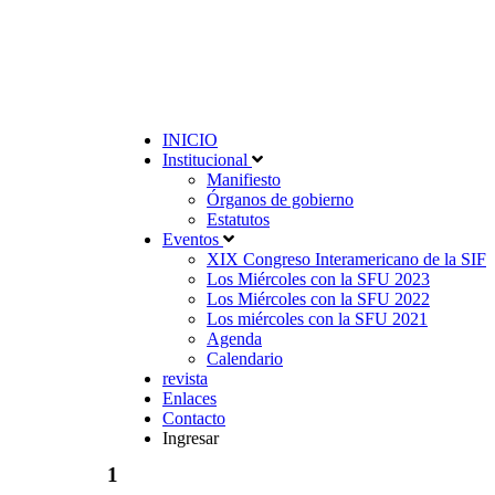
INICIO
Institucional
Manifiesto
Órganos de gobierno
Estatutos
Eventos
XIX Congreso Interamericano de la SIF
Los Miércoles con la SFU 2023
Los Miércoles con la SFU 2022
Los miércoles con la SFU 2021
Agenda
Calendario
revista
Enlaces
Contacto
Ingresar
1