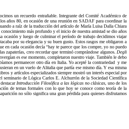
onocimos un recuerdo entrañable. Integrante del Comité Académico de
en los años 80, en ocasión de una reunión en SADAF para coordinar la
ando a raíz de la traducción del artículo de María Luisa Dalla Chiara
i conocimiento más profundo y el inicio de nuestra amistad se dio años
a ocasión y luego de culminar el período de trabajo decidimos viajar
stacaba por su elegancia y su buen gusto. Estos rasgos me obligaron a
que en cada ocasión decía “hay te parece que los compre, yo no puedo
 las zapaterías, creo recordar que terminó comprándose algunos.
Degli
 convergían es ese momento, completaron nuestro viaje. También le debo
bíamos permanecer otro día en Italia. Yo acepté la contrariedad y me
usieran en un vuelo de Alitalia que partía ese mismo día. Y esa misma
bros y artículos especializados siempre mostró un interés especial por
 del seminario de Lógica Carlos E. Alchurrón de la Sociedad Científica
a destacar
Introducción Filosófica a las lógicas no clásicas
, uno de los
ación de temas formales con lo que hoy se conoce como teoría de la
aparición no sólo significa una gran pérdida para quienes disfrutamos