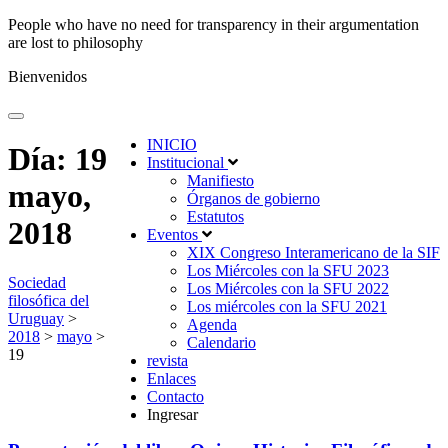
People who have no need for transparency in their argumentation
are lost to philosophy
Bienvenidos
INICIO
Día:
19
Institucional
Manifiesto
mayo,
Órganos de gobierno
Estatutos
2018
Eventos
XIX Congreso Interamericano de la SIF
Los Miércoles con la SFU 2023
Sociedad
Los Miércoles con la SFU 2022
filosófica del
Los miércoles con la SFU 2021
Uruguay
>
Agenda
2018
>
mayo
>
Calendario
19
revista
Enlaces
Contacto
Ingresar