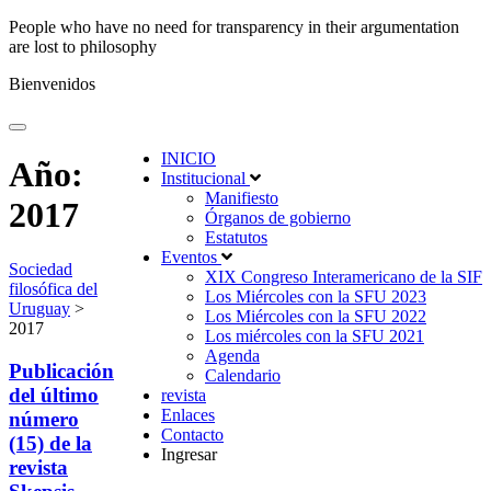
People who have no need for transparency in their argumentation
are lost to philosophy
Bienvenidos
INICIO
Año:
Institucional
Manifiesto
2017
Órganos de gobierno
Estatutos
Eventos
Sociedad
XIX Congreso Interamericano de la SIF
filosófica del
Los Miércoles con la SFU 2023
Uruguay
>
Los Miércoles con la SFU 2022
2017
Los miércoles con la SFU 2021
Agenda
Publicación
Calendario
del último
revista
Enlaces
número
Contacto
(15) de la
Ingresar
revista