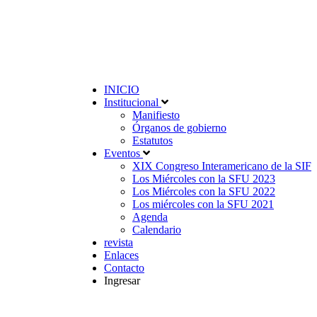
INICIO
Institucional
Manifiesto
Órganos de gobierno
Estatutos
Eventos
XIX Congreso Interamericano de la SIF
Los Miércoles con la SFU 2023
Los Miércoles con la SFU 2022
Los miércoles con la SFU 2021
Agenda
Calendario
revista
Enlaces
Contacto
Ingresar